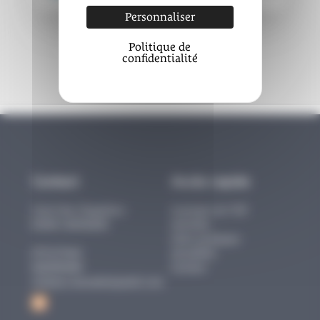
Personnaliser
Politique de
confidentialité
Contact
Accès rapide
Carré des Chapeliers
A propos de l'UP
82300
CAUSSADE
Activités
Infos pratiques
0771573465
Actualités
0682004680
Contact
unipop.caussade@gmail.com