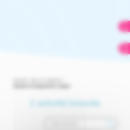
Accueil
>
Arts et créations
>
Esquisse & imagination (stage)
1 activité trouvée