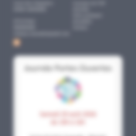
Carré des Chapeliers
A propos de l'UP
82300
CAUSSADE
Activités
Infos pratiques
0771573465
Actualités
0682004680
Contact
unipop.caussade@gmail.com