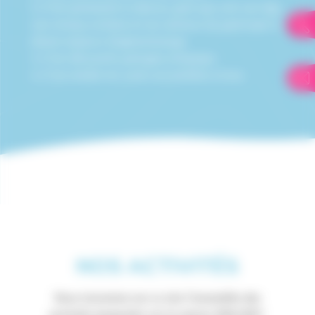
2. C’est permettre à chacun, quel que soit son âge,
son niveau scolaire et ses revenus de participer à
divers espaces d’apprentissage.
3. C’est découvrir, partager, échanger.
4. C'est rendre les cours accessibles à tous.
NOS ACTIVITÉS
Vous trouverez sur ce site l'ensemble des
activités proposées sur la saison 2026-2027.