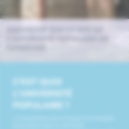
BIENVENUE SUR LE SITE DE
L'UNIVERSITÉ POPULAIRE DE
CAUSSADE
C'EST QUOI
L'UNIVERSITÉ
POPULAIRE ?
1. C’est permettre tout le long de la vie d’acquérir
de nouveaux savoirs et savoir-faire.